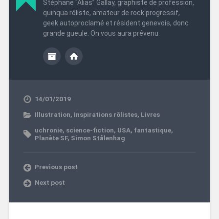
Stéphane “Alias” Gallay, graphiste de profession,
quinqua rôliste, amateur de rock progressif,
geek autoproclamé et résident genevois, donc
grande gueule. On vous aura prévenu.
14/01/2019
Illustration
,
Inspirations rôlistes
,
Livres
uchronie
,
science-fiction
,
USA
,
fantastique
,
Planète SF
,
Simon Stålenhag
Previous post
Next post