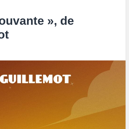
pouvante », de
ot