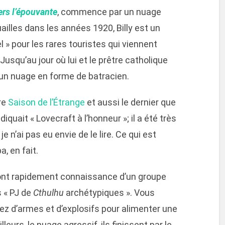
ers l’épouvante
, commence par un nuage
ailles dans les années 1920, Billy est un
el » pour les rares touristes qui viennent
 Jusqu’au jour où lui et le prêtre catholique
un nuage en forme de batracien.
re
Saison de l’Étrange
et aussi le dernier que
diquait « Lovecraft à l’honneur »; il a été très
e n’ai pas eu envie de le lire. Ce qui est
, en fait.
re font rapidement connaissance d’un groupe
s « PJ de
Cthulhu
archétypiques ». Vous
ez d’armes et d’explosifs pour alimenter une
leurs, le nuage agressif, ils finissent par le