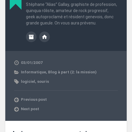
Stéphane “Alias” Gallay, graphiste de profession,
quinqua rôliste, amateur de rock progressif,
geek autoproclamé et résident genevois, donc
grande gueule. On vous aura prévenu.
03/01/2007
Informatique
,
Blog à part (2: la mission)
logiciel
,
souris
Previous post
Next post