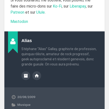
Si vous souhaitez me soutenir, vous pouvez me
faire des micro-dons sur
Ko-Fi
, sur
Liberapay
, sur
Patreon
et sur
Ulule
.
Mastodon
Alias
Stéphane “Alias” Gallay, graphiste de profession,
quinqua rôliste, amateur de rock progressif,
geek autoproclamé et résident genevois, donc
grande gueule. On vous aura prévenu.
20/08/2009
Musique