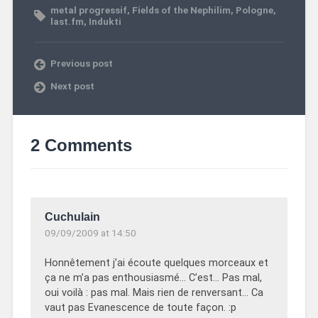
metal progressif
,
Fields of the Nephilim
,
Pologne
,
last.fm
,
Indukti
Previous post
Next post
2 Comments
Cuchulain
09/09/2009 at 14:50
Honnêtement j’ai écoute quelques morceaux et
ça ne m’a pas enthousiasmé… C’est… Pas mal,
oui voilà : pas mal. Mais rien de renversant… Ca
vaut pas Evanescence de toute façon. :p