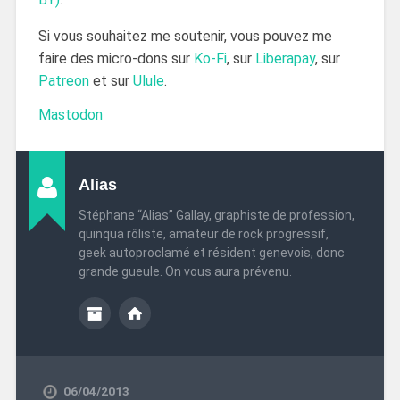
Si vous souhaitez me soutenir, vous pouvez me
faire des micro-dons sur
Ko-Fi
, sur
Liberapay
, sur
Patreon
et sur
Ulule
.
Mastodon
Alias
Stéphane “Alias” Gallay, graphiste de profession,
quinqua rôliste, amateur de rock progressif,
geek autoproclamé et résident genevois, donc
grande gueule. On vous aura prévenu.
06/04/2013