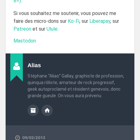
BY)
.
Si vous souhaitez me soutenir, vous pouvez me
faire des micro-dons sur
Ko-Fi
, sur
Liberapay
, sur
Patreon
et sur
Ulule
.
Mastodon
Alias
Stéphane “Alias” Gallay, graphiste de profession,
quinqua rôliste, amateur de rock progressif,
geek autoproclamé et résident genevois, donc
grande gueule. On vous aura prévenu.
09/03/2013