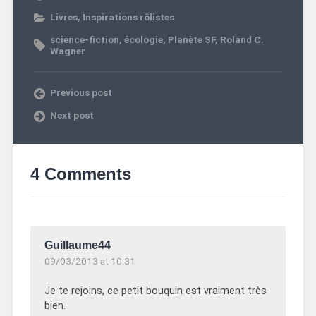
Livres
,
Inspirations rôlistes
science-fiction
,
écologie
,
Planète SF
,
Roland C.
Wagner
Previous post
Next post
4 Comments
Guillaume44
09/03/2013 at 10:31
Je te rejoins, ce petit bouquin est vraiment très
bien.