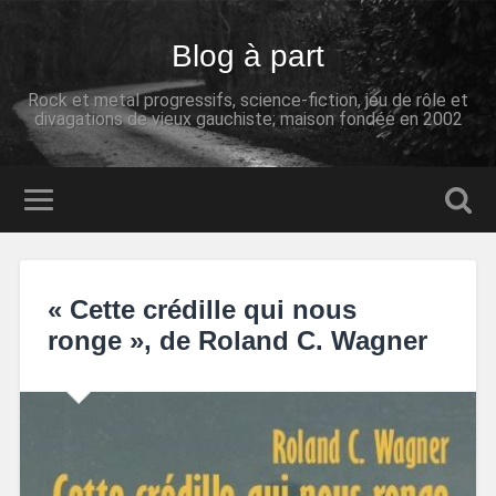
Blog à part
Rock et metal progressifs, science-fiction, jeu de rôle et
divagations de vieux gauchiste; maison fondée en 2002
« Cette crédille qui nous
ronge », de Roland C. Wagner