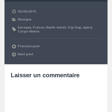
02/06/2015
Musique
baroque
,
France
,
death-metal
,
trip-hop
,
opéra
,
Corpo-Mente
Previous post
Next post
Laisser un commentaire