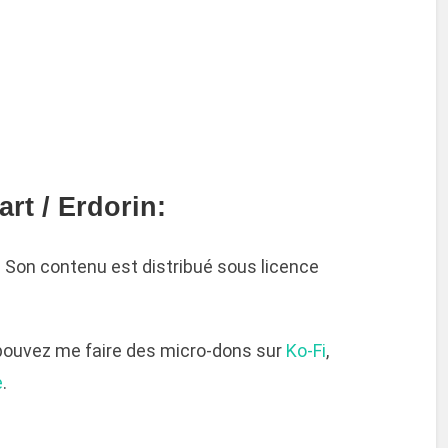
rt / Erdorin:
é. Son contenu est distribué sous licence
 pouvez me faire des micro-dons sur
Ko-Fi
,
e
.