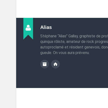
Alias
Stéphane “Alias” Gallay, graphiste de pro
quinqua rôliste, amateur de rock progres
autoproclamé et résident genevois, do
gueule. On vous aura prévenu.