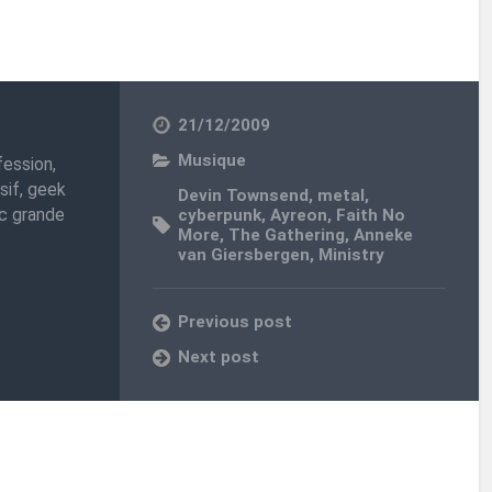
21/12/2009
Musique
fession,
sif, geek
Devin Townsend
,
metal
,
nc grande
cyberpunk
,
Ayreon
,
Faith No
More
,
The Gathering
,
Anneke
van Giersbergen
,
Ministry
Previous post
Next post