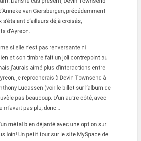
ant. Dans le cas présent, Devin Townsend
s d’Anneke van Giersbergen, précédemment
s’étaient d’ailleurs déjà croisés,
ts d’Ayreon.
me si elle n’est pas renversante ni
en et son timbre fait un joli contrepoint au
s j’aurais aimé plus d’interactions entre
’Ayreon, je reprocherais à Devin Townsend à
hony Lucassen (voir le billet sur l’album de
ouvèle pas beaucoup. D’un autre côté, avec
ne m’avait pas plu, donc…
d’un métal bien déjanté avec une option sur
s loin! Un petit tour sur le site MySpace de