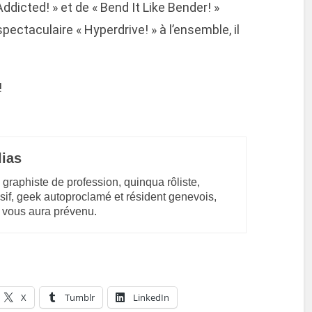
»Addicted! » et de « Bend It Like Bender! »
pectaculaire « Hyperdrive! » à l’ensemble, il
!
lias
 graphiste de profession, quinqua rôliste,
sif, geek autoproclamé et résident genevois,
 vous aura prévenu.
X
Tumblr
LinkedIn