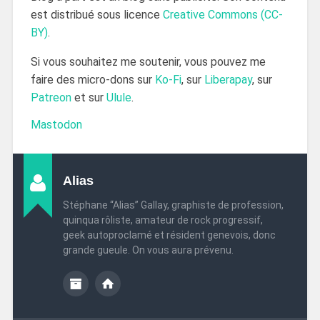
est distribué sous licence
Creative Commons (CC-
BY)
.
Si vous souhaitez me soutenir, vous pouvez me
faire des micro-dons sur
Ko-Fi
, sur
Liberapay
, sur
Patreon
et sur
Ulule
.
Mastodon
Alias
Stéphane “Alias” Gallay, graphiste de profession,
quinqua rôliste, amateur de rock progressif,
geek autoproclamé et résident genevois, donc
grande gueule. On vous aura prévenu.