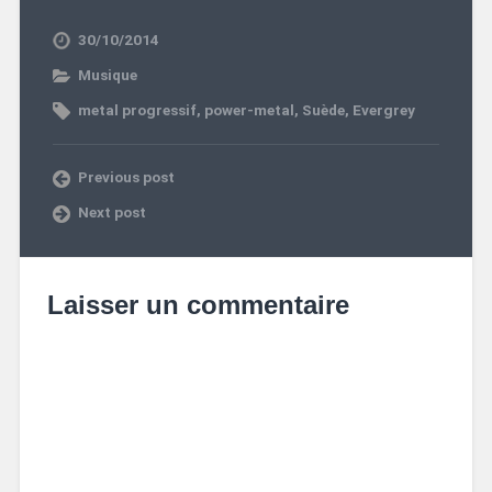
30/10/2014
Musique
metal progressif
,
power-metal
,
Suède
,
Evergrey
Previous post
Next post
Laisser un commentaire