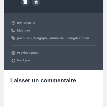
09/12/2010
Musique
post-rock
,
Belgique
,
ambiante
,
Flyingdeadman
Previous post
Next post
Laisser un commentaire