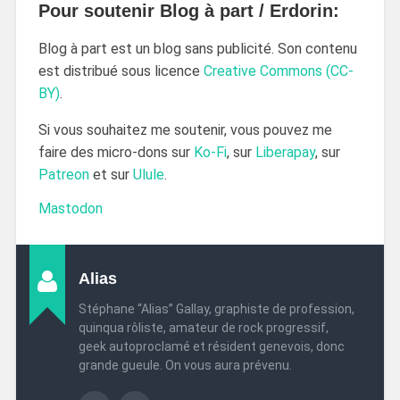
Pour soutenir Blog à part / Erdorin:
Blog à part est un blog sans publicité. Son contenu
est distribué sous licence
Creative Commons (CC-
BY)
.
Si vous souhaitez me soutenir, vous pouvez me
faire des micro-dons sur
Ko-Fi
, sur
Liberapay
, sur
Patreon
et sur
Ulule
.
Mastodon
Alias
Stéphane “Alias” Gallay, graphiste de profession,
quinqua rôliste, amateur de rock progressif,
geek autoproclamé et résident genevois, donc
grande gueule. On vous aura prévenu.