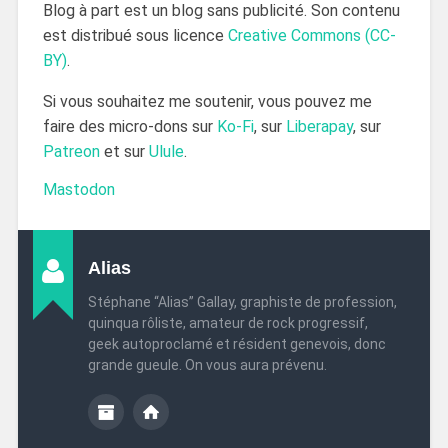
Blog à part est un blog sans publicité. Son contenu
est distribué sous licence
Creative Commons (CC-
BY)
.
Si vous souhaitez me soutenir, vous pouvez me
faire des micro-dons sur
Ko-Fi
, sur
Liberapay
, sur
Patreon
et sur
Ulule
.
Mastodon
Alias
Stéphane “Alias” Gallay, graphiste de profession,
quinqua rôliste, amateur de rock progressif,
geek autoproclamé et résident genevois, donc
grande gueule. On vous aura prévenu.