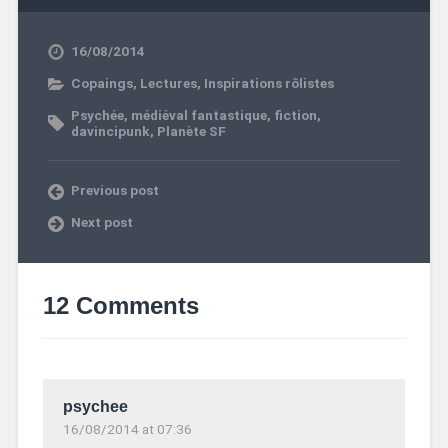
16/08/2014
Copaings
,
Lectures
,
Inspirations rôlistes
Psychée
,
médiéval fantastique
,
fiction
,
davincipunk
,
Planète SF
Previous post
Next post
12 Comments
psychee
16/08/2014 at 07:36