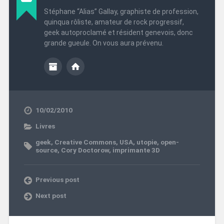
Stéphane “Alias” Gallay, graphiste de profession,
quinqua rôliste, amateur de rock progressif,
geek autoproclamé et résident genevois, donc
grande gueule. On vous aura prévenu.
10/02/2010
Livres
geek
,
Creative Commons
,
USA
,
utopie
,
open-
source
,
Cory Doctorow
,
imprimante 3D
Previous post
Next post