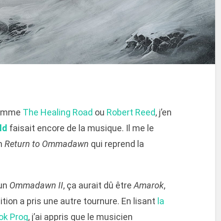
 comme
The Healing Road
ou
Robert Reed
, j’en
ld
faisait encore de la musique. Il me le
un
Return to Ommadawn
qui reprend la
 un
Ommadawn II
, ça aurait dû être
Amarok
,
tion a pris une autre tournure. En lisant
la
rok Prog
, j’ai appris que le musicien