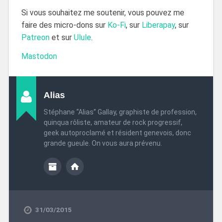
Si vous souhaitez me soutenir, vous pouvez me
faire des micro-dons sur
Ko-Fi
, sur
Liberapay
, sur
Patreon
et sur
Ulule
.
Mastodon
Alias
Stéphane “Alias” Gallay, graphiste de profession,
quinqua rôliste, amateur de rock progressif,
geek autoproclamé et résident genevois, donc
grande gueule. On vous aura prévenu.
31/03/2015