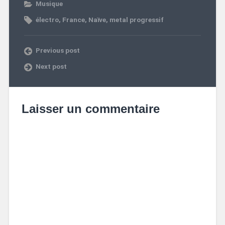
Musique
électro
,
France
,
Naïve
,
metal progressif
Previous post
Next post
Laisser un commentaire