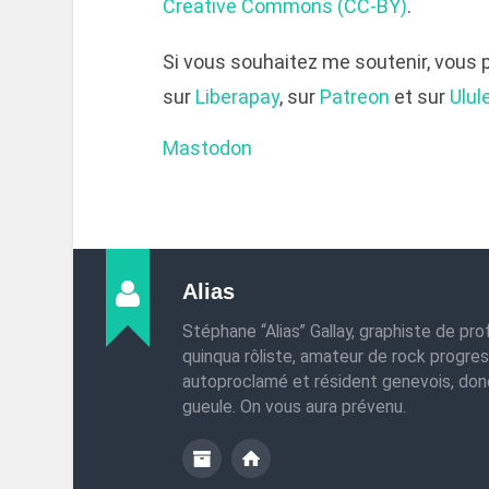
Creative Commons (CC-BY)
.
Si vous souhaitez me soutenir, vous
sur
Liberapay
, sur
Patreon
et sur
Ulul
Mastodon
Alias
Stéphane “Alias” Gallay, graphiste de pro
quinqua rôliste, amateur de rock progres
autoproclamé et résident genevois, do
gueule. On vous aura prévenu.