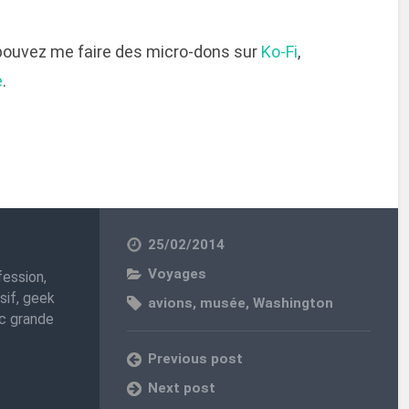
 pouvez me faire des micro-dons sur
Ko-Fi
,
e
.
25/02/2014
Voyages
fession,
sif, geek
avions
,
musée
,
Washington
nc grande
Previous post
Next post