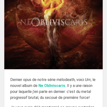
Dernier opus de notre série mélodeath, voici
Urn
, le
nouvel album de
Ne Obliviscaris
. Il y a une raison
pour laquelle j’en parle en dernier: c’est du metal
progressif brutal, du secoué de première force!