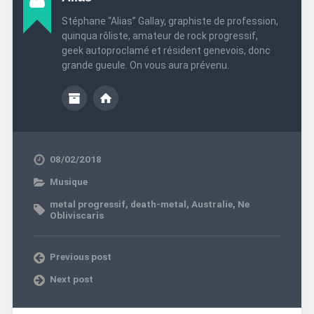
Stéphane “Alias” Gallay, graphiste de profession,
quinqua rôliste, amateur de rock progressif,
geek autoproclamé et résident genevois, donc
grande gueule. On vous aura prévenu.
08/02/2018
Musique
metal progressif
,
death-metal
,
Australie
,
Ne
Obliviscaris
Previous post
Next post