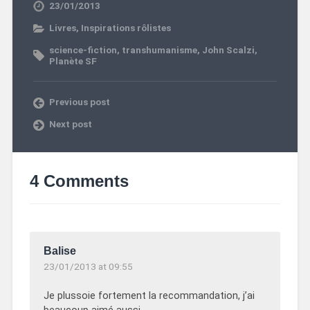
23/01/2013
Livres
,
Inspirations rôlistes
science-fiction
,
transhumanisme
,
John Scalzi
,
Planète SF
Previous post
Next post
4 Comments
Balise
23/01/2013 at 09:55
Je plussoie fortement la recommandation, j’ai