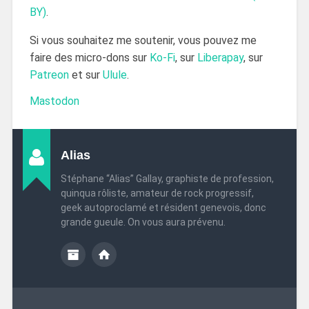
BY)
.
Si vous souhaitez me soutenir, vous pouvez me
faire des micro-dons sur
Ko-Fi
, sur
Liberapay
, sur
Patreon
et sur
Ulule
.
Mastodon
Alias
Stéphane “Alias” Gallay, graphiste de profession,
quinqua rôliste, amateur de rock progressif,
geek autoproclamé et résident genevois, donc
grande gueule. On vous aura prévenu.