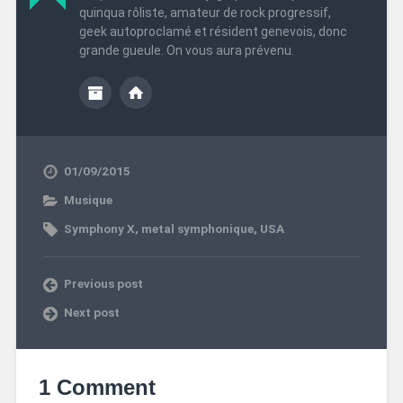
quinqua rôliste, amateur de rock progressif,
geek autoproclamé et résident genevois, donc
grande gueule. On vous aura prévenu.
01/09/2015
Musique
Symphony X
,
metal symphonique
,
USA
Previous post
Next post
1 Comment