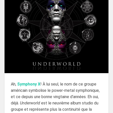
Ah,
Symphony X
! À lui seul, le nom de ce groupe
américain symbolise le power-metal symphonique,
et ce depuis une bonne vingtaine d’années. Eh oui,
déjà.
Underworld
est le neuvième album studio du
groupe et représente plus la continuité que la