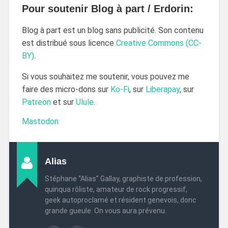
Pour soutenir Blog à part / Erdorin:
Blog à part est un blog sans publicité. Son contenu
est distribué sous licence
Creative Commons (CC-
BY)
.
Si vous souhaitez me soutenir, vous pouvez me
faire des micro-dons sur
Ko-Fi
, sur
Liberapay
, sur
Patreon
et sur
Ulule
.
Mastodon
Alias
Stéphane “Alias” Gallay, graphiste de profession,
quinqua rôliste, amateur de rock progressif,
geek autoproclamé et résident genevois, donc
grande gueule. On vous aura prévenu.