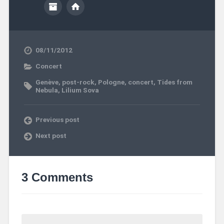
08/11/2012
Concert
Genève
,
post-rock
,
Pologne
,
concert
,
Tides from
Nebula
,
Lilium Sova
Previous post
Next post
3 Comments