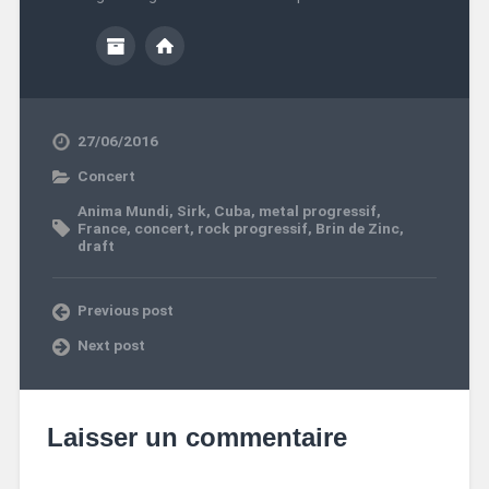
27/06/2016
Concert
Anima Mundi
,
Sirk
,
Cuba
,
metal progressif
,
France
,
concert
,
rock progressif
,
Brin de Zinc
,
draft
Previous post
Next post
Laisser un commentaire