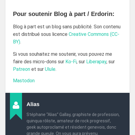
Pour soutenir Blog à part / Erdorin:
Blog à part est un blog sans publicité. Son contenu
est distribué sous licence
Creative Commons (CC-
BY)
.
Si vous souhaitez me soutenir, vous pouvez me
faire des micro-dons sur
Ko-Fi
, sur
Liberapay
, sur
Patreon
et sur
Ulule
.
Mastodon
Alias
Stéphane “Alias” Gallay, graphiste de profession,
quinqua rôliste, amateur de rock progressif,
geek autoproclamé et résident genevois, donc
grande gueule. On vous aura prévenu.