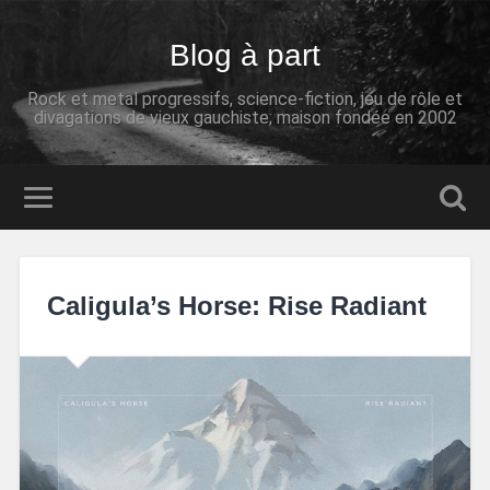
Blog à part
Rock et metal progressifs, science-fiction, jeu de rôle et
divagations de vieux gauchiste; maison fondée en 2002
Caligula’s Horse: Rise Radiant