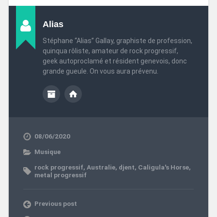
Alias
Stéphane “Alias” Gallay, graphiste de profession,
quinqua rôliste, amateur de rock progressif,
geek autoproclamé et résident genevois, donc
grande gueule. On vous aura prévenu.
08/06/2020
Musique
rock progressif
,
Australie
,
djent
,
Caligula's Horse
,
metal progressif
Previous post