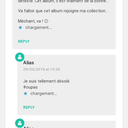
déteste. Cet album, c’est vraiment de la bonne…
Va falloir que cet album rejoigne ma collection…
Méchant, va ! 🙂
chargement…
REPLY
Alias
29/03/2018 at 15:20
Je suis tellement désolé.
#oupas
chargement…
REPLY