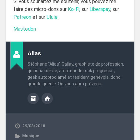
Si vous souhaitez me soutenir, vous pouvez me
faire des micro-dons sur
Ko-Fi
, sur
Liberapay
, sur
Patreon
et sur
Ulule
.
Mastodon
Alias
Stéphane “Alias” Gallay, graphiste de profession,
quinqua rôliste, amateur de rock progressif,
geek autoproclamé et résident genevois, donc
grande gueule. On vous aura prévenu.
29/03/2018
Musique