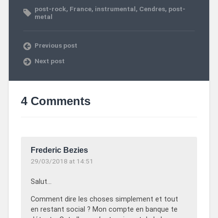
post-rock
,
France
,
instrumental
,
Cendres
,
post-
metal
Previous post
Next post
4 Comments
Frederic Bezies
29/03/2018 at 14:51
Salut…
Comment dire les choses simplement et tout
en restant social ? Mon compte en banque te