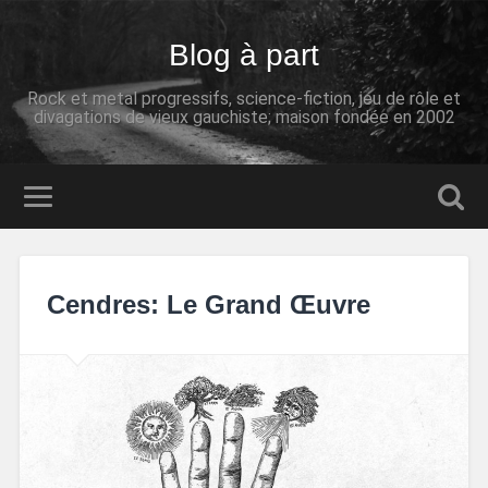
Blog à part
Rock et metal progressifs, science-fiction, jeu de rôle et
divagations de vieux gauchiste; maison fondée en 2002
Cendres: Le Grand Œuvre