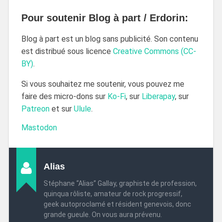
Pour soutenir Blog à part / Erdorin:
Blog à part est un blog sans publicité. Son contenu
est distribué sous licence
Creative Commons (CC-
BY)
.
Si vous souhaitez me soutenir, vous pouvez me
faire des micro-dons sur
Ko-Fi
, sur
Liberapay
, sur
Patreon
et sur
Ulule
.
Mastodon
Alias
Stéphane “Alias” Gallay, graphiste de profession,
quinqua rôliste, amateur de rock progressif,
geek autoproclamé et résident genevois, donc
grande gueule. On vous aura prévenu.