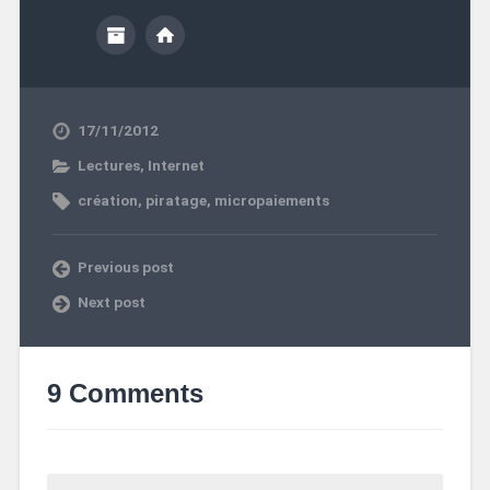
17/11/2012
Lectures
,
Internet
création
,
piratage
,
micropaiements
Previous post
Next post
9 Comments