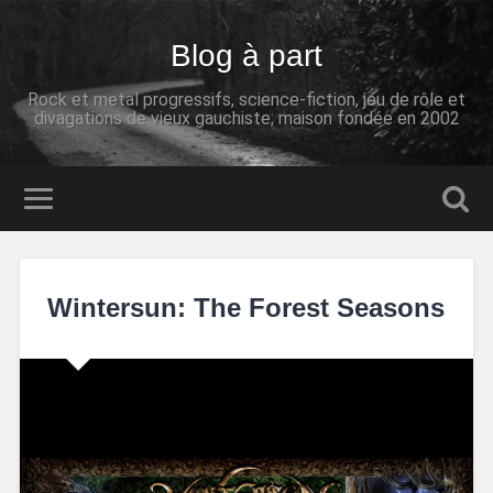
Blog à part
Rock et metal progressifs, science-fiction, jeu de rôle et
divagations de vieux gauchiste; maison fondée en 2002
Wintersun: The Forest Seasons