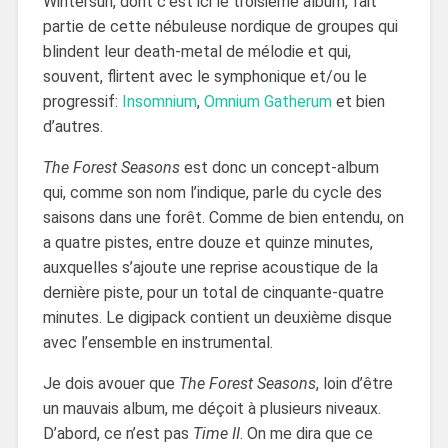
Wintersun, dont c’est ici le troisième album, fait
partie de cette nébuleuse nordique de groupes qui
blindent leur death-metal de mélodie et qui,
souvent, flirtent avec le symphonique et/ou le
progressif:
Insomnium
,
Omnium Gatherum
et bien
d’autres.
The Forest Seasons
est donc un concept-album
qui, comme son nom l’indique, parle du cycle des
saisons dans une forêt. Comme de bien entendu, on
a quatre pistes, entre douze et quinze minutes,
auxquelles s’ajoute une reprise acoustique de la
dernière piste, pour un total de cinquante-quatre
minutes. Le digipack contient un deuxième disque
avec l’ensemble en instrumental.
Je dois avouer que
The Forest Seasons
, loin d’être
un mauvais album, me déçoit à plusieurs niveaux.
D’abord, ce n’est pas
Time II
. On me dira que ce