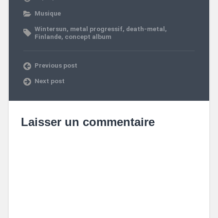
Musique
Wintersun
,
metal progressif
,
death-metal
,
Finlande
,
concept album
Previous post
Next post
Laisser un commentaire