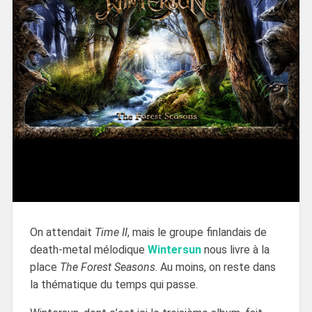
On attendait
Time II
, mais le groupe finlandais de
death-metal mélodique
Wintersun
nous livre à la
place
The Forest Seasons
. Au moins, on reste dans
la thématique du temps qui passe.