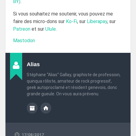
BY)
.
Si vous souhaitez me soutenir, vous pouvez me
faire des micro-dons sur
Ko-Fi
, sur
Liberapay
, sur
Patreon
et sur
Ulule
.
Mastodon
Alias
Stéphane “Alias” Gallay, graphiste de profession,
quinqua rôliste, amateur de rock progressif,
geek autoproclamé et résident genevois, donc
grande gueule. On vous aura prévenu.
17/08/2017