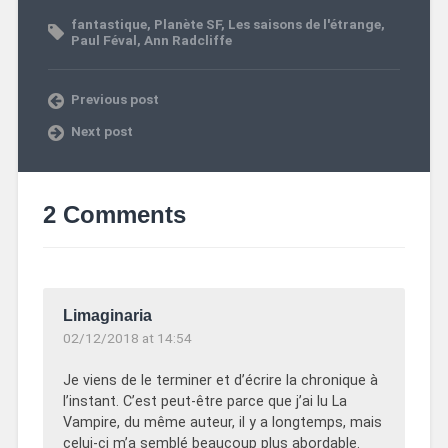
fantastique
,
Planète SF
,
Les saisons de l'étrange
,
Paul Féval
,
Ann Radcliffe
Previous post
Next post
2 Comments
Limaginaria
02/12/2018 at 14:54
Je viens de le terminer et d’écrire la chronique à
l’instant. C’est peut-être parce que j’ai lu La
Vampire, du même auteur, il y a longtemps, mais
celui-ci m’a semblé beaucoup plus abordable.