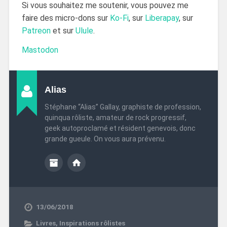
Si vous souhaitez me soutenir, vous pouvez me
faire des micro-dons sur
Ko-Fi
, sur
Liberapay
, sur
Patreon
et sur
Ulule
.
Mastodon
Alias
Stéphane “Alias” Gallay, graphiste de profession,
quinqua rôliste, amateur de rock progressif,
geek autoproclamé et résident genevois, donc
grande gueule. On vous aura prévenu.
13/06/2018
Livres
,
Inspirations rôlistes