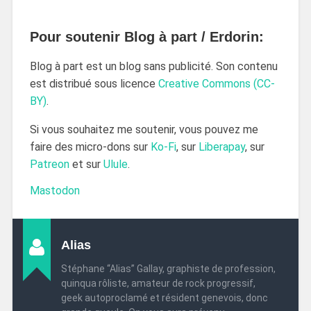
Pour soutenir Blog à part / Erdorin:
Blog à part est un blog sans publicité. Son contenu
est distribué sous licence
Creative Commons (CC-
BY)
.
Si vous souhaitez me soutenir, vous pouvez me
faire des micro-dons sur
Ko-Fi
, sur
Liberapay
, sur
Patreon
et sur
Ulule
.
Mastodon
Alias
Stéphane “Alias” Gallay, graphiste de profession,
quinqua rôliste, amateur de rock progressif,
geek autoproclamé et résident genevois, donc