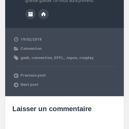
grande gueule. On vous aura prévenu.
19/02/2018
Convention
geek
,
convention
,
EPFL
,
Japon
,
cosplay
Previous post
Next post
Laisser un commentaire