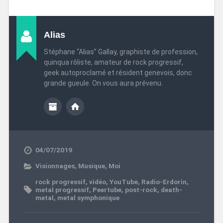
Alias
Stéphane “Alias” Gallay, graphiste de profession,
quinqua rôliste, amateur de rock progressif,
geek autoproclamé et résident genevois, donc
grande gueule. On vous aura prévenu.
04/07/2019
Visionnages
,
Musique
,
Moi
rock progressif
,
vidéo
,
YouTube
,
Radio-Erdorin
,
metal progressif
,
Peertube
,
post-rock
,
death-
metal
,
metal symphonique