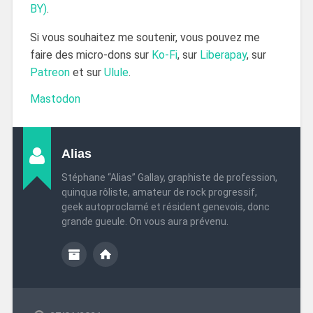
BY)
.
Si vous souhaitez me soutenir, vous pouvez me
faire des micro-dons sur
Ko-Fi
, sur
Liberapay
, sur
Patreon
et sur
Ulule
.
Mastodon
Alias
Stéphane “Alias” Gallay, graphiste de profession,
quinqua rôliste, amateur de rock progressif,
geek autoproclamé et résident genevois, donc
grande gueule. On vous aura prévenu.