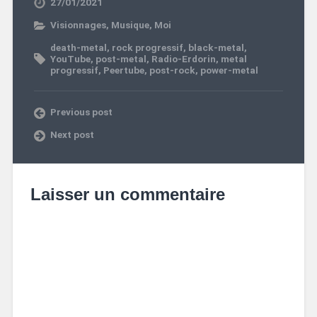
27/01/2021
Visionnages
,
Musique
,
Moi
death-metal
,
rock progressif
,
black-metal
,
YouTube
,
post-metal
,
Radio-Erdorin
,
metal
progressif
,
Peertube
,
post-rock
,
power-metal
Previous post
Next post
Laisser un commentaire