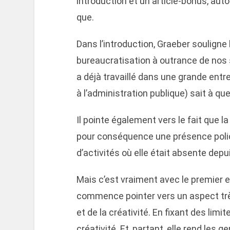
introduction et un article-bonus, aut
que.
Dans l’introduction, Graeber souligne
bureaucratisation à outrance de nos s
a déjà travaillé dans une grande entr
à l’administration publique) sait à qu
Il pointe également vers le fait que 
pour conséquence une présence polic
d’activités où elle était absente depu
Mais c’est vraiment avec le premier es
commence pointer vers un aspect très
et de la créativité. En fixant des limi
créativité. Et, partant, elle rend les g