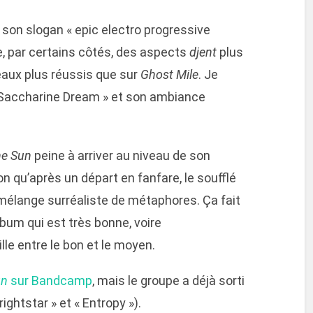
 son slogan « epic electro progressive
e, par certains côtés, des aspects
djent
plus
aux plus réussis que sur
Ghost Mile
. Je
 Saccharine Dream » et son ambiance
he Sun
peine à arriver au niveau de son
n qu’après un départ en fanfare, le soufflé
élange surréaliste de métaphores. Ça fait
um qui est très bonne, voire
lle entre le bon et le moyen.
un
sur Bandcamp
, mais le groupe a déjà sorti
ightstar » et « Entropy »).