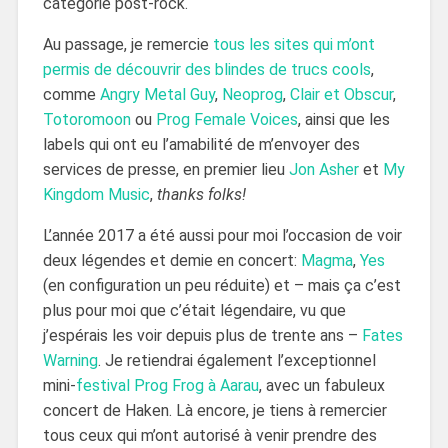
catégorie post-rock.
Au passage, je remercie
tous les sites qui m’ont
permis de découvrir des blindes de trucs cools
,
comme
Angry Metal Guy
,
Neoprog
,
Clair et Obscur
,
Totoromoon
ou
Prog Female Voices
, ainsi que les
labels qui ont eu l’amabilité de m’envoyer des
services de presse, en premier lieu
Jon Asher
et
My
Kingdom Music
,
thanks folks!
L’année 2017 a été aussi pour moi l’occasion de voir
deux légendes et demie en concert:
Magma
,
Yes
(en configuration un peu réduite) et – mais ça c’est
plus pour moi que c’était légendaire, vu que
j’espérais les voir depuis plus de trente ans –
Fates
Warning
. Je retiendrai également l’exceptionnel
mini-
festival Prog Frog à Aarau
, avec un fabuleux
concert de Haken. Là encore, je tiens à remercier
tous ceux qui m’ont autorisé à venir prendre des