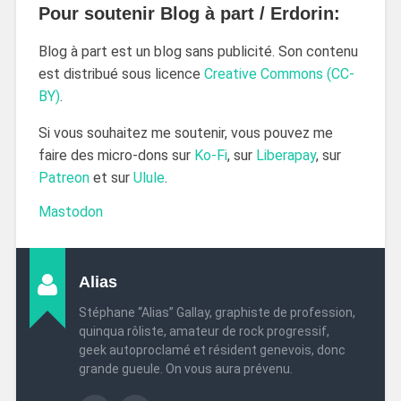
Pour soutenir Blog à part / Erdorin:
Blog à part est un blog sans publicité. Son contenu
est distribué sous licence
Creative Commons (CC-
BY)
.
Si vous souhaitez me soutenir, vous pouvez me
faire des micro-dons sur
Ko-Fi
, sur
Liberapay
, sur
Patreon
et sur
Ulule
.
Mastodon
Alias
Stéphane “Alias” Gallay, graphiste de profession,
quinqua rôliste, amateur de rock progressif,
geek autoproclamé et résident genevois, donc
grande gueule. On vous aura prévenu.