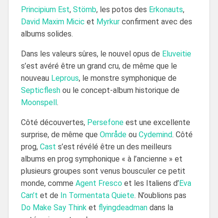
Principium Est
,
Stömb
, les potos des
Erkonauts
,
David Maxim Micic
et
Myrkur
confirment avec des
albums solides.
Dans les valeurs sûres, le nouvel opus de
Eluveitie
s’est avéré être un grand cru, de même que le
nouveau
Leprous
, le monstre symphonique de
Septicflesh
ou le concept-album historique de
Moonspell
.
Côté découvertes,
Persefone
est une excellente
surprise, de même que
Område
ou
Cydemind
. Côté
prog,
Cast
s’est révélé être un des meilleurs
albums en prog symphonique « à l’ancienne » et
plusieurs groupes sont venus bousculer ce petit
monde, comme
Agent Fresco
et les Italiens d’
Eva
Can’t
et de
In Tormentata Quiete
. N’oublions pas
Do Make Say Think
et
flyingdeadman
dans la