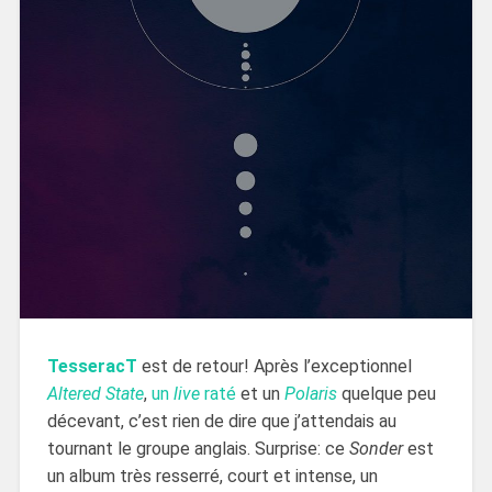
TesseracT
est de retour! Après l’exceptionnel
Altered State
,
un
live
raté
et un
Polaris
quelque peu
décevant, c’est rien de dire que j’attendais au
tournant le groupe anglais. Surprise: ce
Sonder
est
un album très resserré, court et intense, un