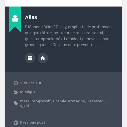
Alias
Stéphane “Alias” Gallay, graphiste de profession,
quinqua rôliste, amateur de rock progressif,
geek autoproclamé et résident genevois, donc
grande gueule. On vous aura prévenu.
29/05/2018
Musique
metal progressif
,
Grande-Bretagne
,
TesseracT
,
djent
Previous post