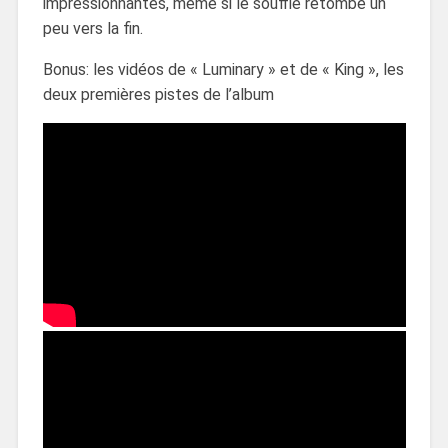
impressionnantes, même si le soufflé retombe un
peu vers la fin.
Bonus: les vidéos de « Luminary » et de « King », les
deux premières pistes de l’album