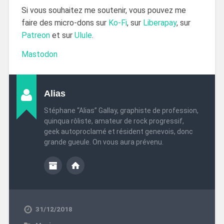
Si vous souhaitez me soutenir, vous pouvez me
faire des micro-dons sur
Ko-Fi
, sur
Liberapay
, sur
Patreon
et sur
Ulule
.
Mastodon
Alias
Stéphane “Alias” Gallay, graphiste de profession,
quinqua rôliste, amateur de rock progressif,
geek autoproclamé et résident genevois, donc
grande gueule. On vous aura prévenu.
31/12/2018